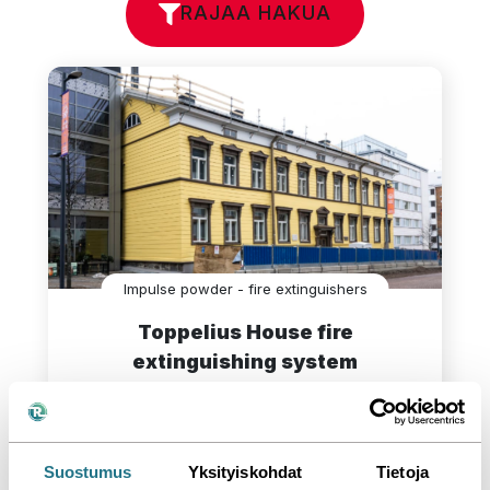
RAJAA HAKUA
Impulse powder - fire extinguishers
Toppelius House fire
extinguishing system
Salgrom implemented discreet fire protection 
for the Toppelius house with an impulse 
powder system – a solution that preserves the 
historic look and provides effective 
Suostumus
Yksityiskohdat
Tietoja
extinguishing.