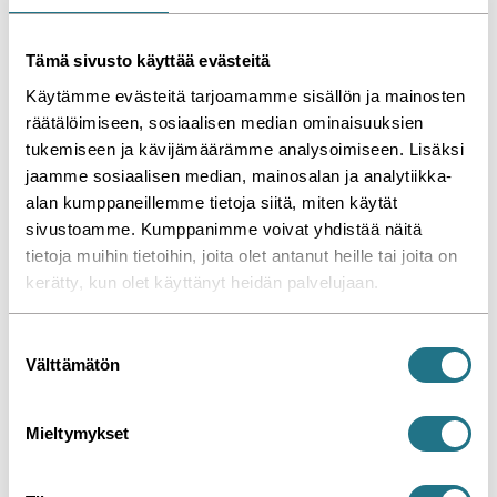
Simean Oy
Tämä sivusto käyttää evästeitä
02 / 2026
Käytämme evästeitä tarjoamamme sisällön ja mainosten
LUE LISÄÄ
räätälöimiseen, sosiaalisen median ominaisuuksien
tukemiseen ja kävijämäärämme analysoimiseen. Lisäksi
jaamme sosiaalisen median, mainosalan ja analytiikka-
alan kumppaneillemme tietoja siitä, miten käytät
sivustoamme. Kumppanimme voivat yhdistää näitä
tietoja muihin tietoihin, joita olet antanut heille tai joita on
kerätty, kun olet käyttänyt heidän palvelujaan.
S
Välttämätön
u
Aerosol extinguishers
o
s
Mieltymykset
Salgrom
t
Salgrom delivered an automatic aerosol fire 
u
suppression system to a new factory of a 