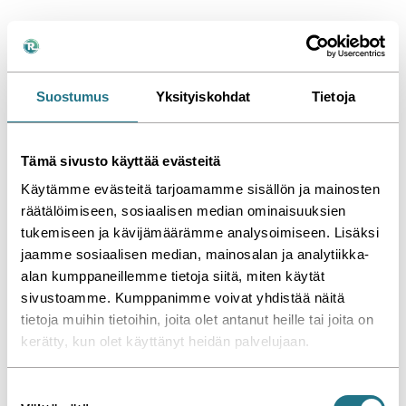
Kattoyksikkö Oy -
Referenssi
Suostumus
Yksityiskohdat
Tietoja
Me teimme tämän
Tämä sivusto käyttää evästeitä
Jaa
Katso kaikki referenssimme »
Käytämme evästeitä tarjoamamme sisällön ja mainosten
räätälöimiseen, sosiaalisen median ominaisuuksien
tukemiseen ja kävijämäärämme analysoimiseen. Lisäksi
jaamme sosiaalisen median, mainosalan ja analytiikka-
alan kumppaneillemme tietoja siitä, miten käytät
sivustoamme. Kumppanimme voivat yhdistää näitä
tietoja muihin tietoihin, joita olet antanut heille tai joita on
kerätty, kun olet käyttänyt heidän palvelujaan.
S