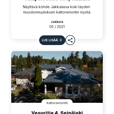
Näyttävä kohde Jakkulassa koki täyden 
muodonmuutoksen kattoremontin myötä.
Jakkula
05 / 2021
LUE LISÄÄ
Kattoremontti
Vesuritie 4, Seinäjoki