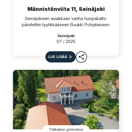
Männistönviita 11, Seinäjoki
Seinäjokisen asiakkaan vanha huopakatto 
päivitettiin tyylikkääseen Ruukki Pohjalaiseen.
Seinäjoki
07 / 2025
LUE LISÄÄ
Tiilikaton pinnoitus