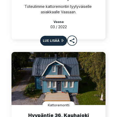
Toteutimme kattoremontin tyytyväiselle 
asiakkaalle Vaasaan.
Vaasa
03 / 2022
LUE LISÄÄ
Kattoremontti
Hyypäntie 36, Kauhajoki