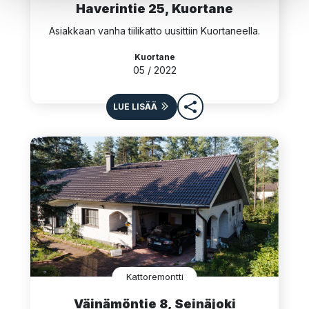
Haverintie 25, Kuortane
Asiakkaan vanha tiilikatto uusittiin Kuortaneella.
Kuortane
05 / 2022
LUE LISÄÄ
Kattoremontti
Väinämöntie 8, Seinäjoki