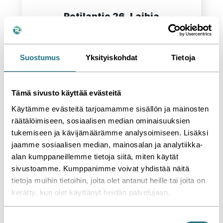
Potilantie 26, Laihia
Toteutimme kattoremontin asiakkaan toiveiden 
mukaan Laihiassa.
Suostumus
Yksityiskohdat
Tietoja
Laihia
06 / 2022
Tämä sivusto käyttää evästeitä
LUE LISÄÄ
Käytämme evästeitä tarjoamamme sisällön ja mainosten
räätälöimiseen, sosiaalisen median ominaisuuksien
tukemiseen ja kävijämäärämme analysoimiseen. Lisäksi
jaamme sosiaalisen median, mainosalan ja analytiikka-
alan kumppaneillemme tietoja siitä, miten käytät
sivustoamme. Kumppanimme voivat yhdistää näitä
tietoja muihin tietoihin, joita olet antanut heille tai joita on
kerätty, kun olet käyttänyt heidän palvelujaan.
S
Kattoremontti