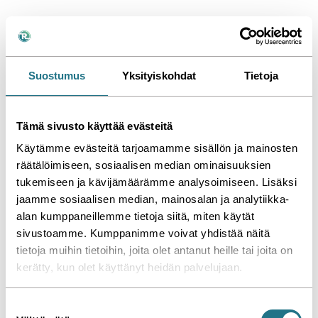
Kattoyksikkö Oy -
Referenssi
Suostumus
Yksityiskohdat
Tietoja
Me teimme tämän
Tämä sivusto käyttää evästeitä
Jaa
Katso kaikki referenssimme »
Käytämme evästeitä tarjoamamme sisällön ja mainosten
räätälöimiseen, sosiaalisen median ominaisuuksien
tukemiseen ja kävijämäärämme analysoimiseen. Lisäksi
jaamme sosiaalisen median, mainosalan ja analytiikka-
alan kumppaneillemme tietoja siitä, miten käytät
sivustoamme. Kumppanimme voivat yhdistää näitä
tietoja muihin tietoihin, joita olet antanut heille tai joita on
kerätty, kun olet käyttänyt heidän palvelujaan.
S