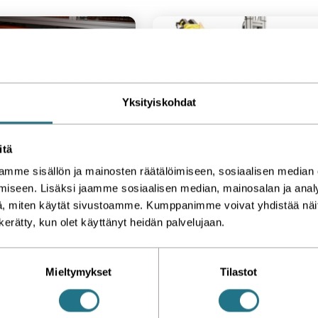
Yksityiskohdat
hine and automation solutions
Production machines and equip
itä
 manufacturing
Bucket handles an
mme sisällön ja mainosten räätälöimiseen, sosiaalisen median
achines and
freezer boxes
iseen. Lisäksi jaamme sosiaalisen median, mainosalan ja analy
automation
Enekosin designed and 
, miten käytät sivustoamme. Kumppanimme voivat yhdistää näitä t
implemented a fully automate
ed Peltonen Ski Oy with 
n kerätty, kun olet käyttänyt heidän palvelujaan.
plastic bucket handle installati
zed ski manufacturing 
machine and freezer case stack
nd automation solutions 
application for Orthex Oy. 
osted production and 
Mieltymykset
Tilastot
quality. We have had a 
m cooperation for years.