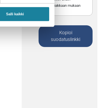
y
Asiakkaan mukaan
Salli kaikki
Kopioi
suodatuslinkki