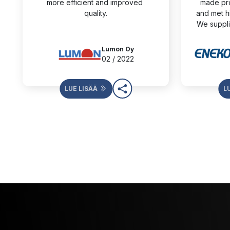
more efficient and improved 
made pro
quality.
and met hi
We suppl
Lumon Oy
02 / 2022
LUE LISÄÄ
L