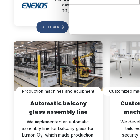
t
customer
u
09 / 2024
m
u
LUE LISÄÄ
L
k
s
e
n
v
a
l
i
Production machines and equipment
Customized mac
n
t
Automatic balcony
Custo
a
glass assembly line
mach
We implemented an automatic 
We devel
assembly line for balcony glass for 
tailore
Lumon Oy, which made production 
security 