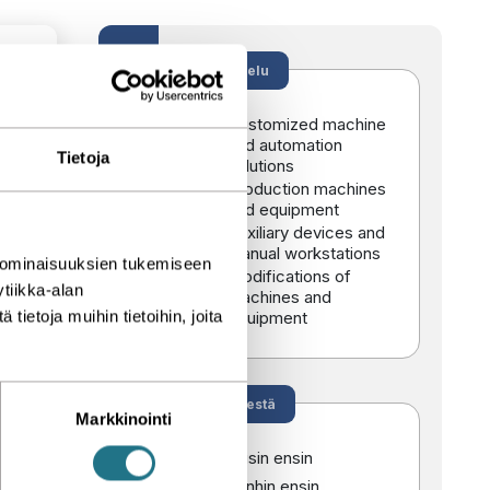
RAJAA HAKUA
Palvelu
Customized machine
and automation
Tietoja
solutions
Production machines
ment
and equipment
Auxiliary devices and
d
manual workstations
 ominaisuuksien tukemiseen
Modifications of
tiikka-alan
machines and
ietoja muihin tietoihin, joita
equipment
d 
on 
ing 
Järjestä
Markkinointi
Uusin ensin
Vanhin ensin