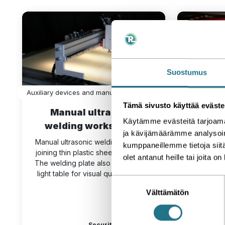
Suostumus
Auxiliary devices and manual workstations
Customized mac
Tämä sivusto käyttää eväste
Manual ultrasonic
Ski
Käytämme evästeitä tarjoama
welding workstation
m
ja kävijämäärämme analysoim
Manual ultrasonic welding table for 
kumppaneillemme tietoja siitä
joining thin plastic sheets together. 
We suppli
olet antanut heille tai joita o
The welding plate also serves as a 
customi
light table for visual quality control
machines a
S
that bo
Välttämätön
u
improved 
o
long-ter
s
Security printing