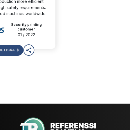
duction more efficient 
gh safety requirements. 
ied machines worldwide.
Security printing
customer
01 / 2022
UE LISÄÄ