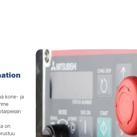
ation
nä kone- ja 
ämme 
tarpeisiin 
iä on 
erustuu 