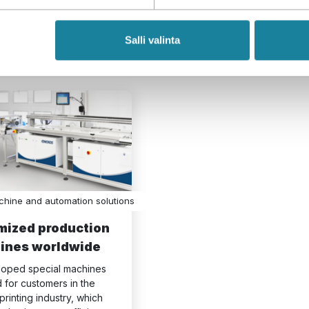
Peltonen Ski Oy
Orthex Group O
02 / 2023
01 / 2023
Salli valinta
UE LISÄÄ
LUE LISÄÄ
hine and automation solutions
mized production
ines worldwide
oped special machines 
d for customers in the 
printing industry, which 