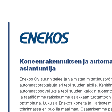
Koneenrakennuksen ja automa
asiantuntija
Enekos Oy suunnittelee ja valmistaa mittatilaustyö
automaatioratkaisuja eri teollisuuden aloille. Kehit
automaatiosovelluksia teollisuuden kaikkiin tuotanto
ja räätälöimme ratkaisumme asiakkaan tuotantoon 
optimoituna. Lukuisia Enekos koneita ja -järjestelm
toiminnassa eri puolilla maailmaa. Osaamisemme p