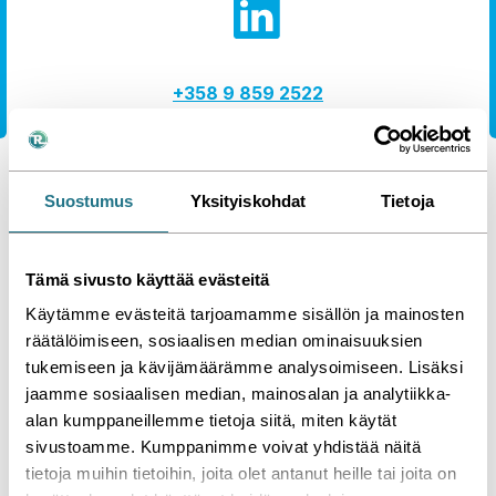
+358 9 859 2522
arctest@arctest.fi
Suostumus
Yksityiskohdat
Tietoja
Arctest Oy - Referenssi
Tämä sivusto käyttää evästeitä
Me teimme tämän
Käytämme evästeitä tarjoamamme sisällön ja mainosten
räätälöimiseen, sosiaalisen median ominaisuuksien
Jaa
Katso kaikki referenssimme »
tukemiseen ja kävijämäärämme analysoimiseen. Lisäksi
jaamme sosiaalisen median, mainosalan ja analytiikka-
alan kumppaneillemme tietoja siitä, miten käytät
sivustoamme. Kumppanimme voivat yhdistää näitä
tietoja muihin tietoihin, joita olet antanut heille tai joita on