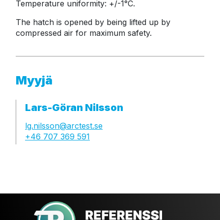
Temperature uniformity: +/-1°C.
The hatch is opened by being lifted up by 
compressed air for maximum safety.
Myyjä
Lars-Göran Nilsson
lg.nilsson@arctest.se
+46 707 369 591