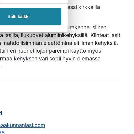
in alumiinirunkoinen lasiterassi kirkkailla 
Salli kaikki
in alumiinirunkoinen terassirakenne, siihen 
a lasilla, liukuovet alumiinikehyksillä. Kiinteät lasit 
iin mahdollisimman eleettöminä eli ilman kehyksiä. 
ttiin eri huonetilojen parempi käyttö myös 
rmaa kehyksen väri sopii hyvin olemassa 
n
t
maakunnanlasi.com
55