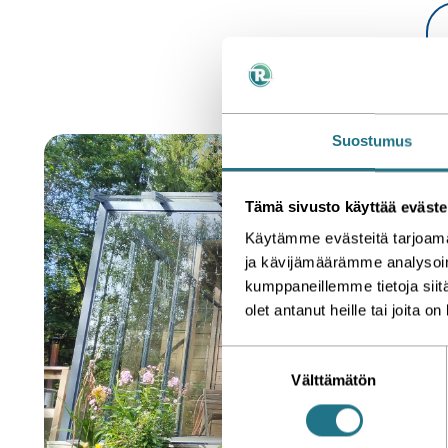
Suostumus
Tämä sivusto käyttää eväste
Käytämme evästeitä tarjoama
ja kävijämäärämme analysoim
kumppaneillemme tietoja siitä
olet antanut heille tai joita o
S
Välttämätön
u
o
s