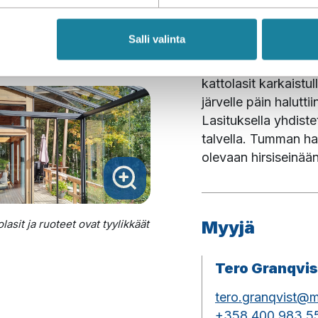
Kohteeseen toimitetti
turvalaseilla 
Salli valinta
stä
Kohteeseen asennetti
kattolasit karkaistull
järvelle päin halutt
Lasituksella yhdiste
talvella. Tumman ha
olevaan hirsiseinää
olasit ja ruoteet ovat tyylikkäät
Myyjä
Tero Granqvis
tero.granqvist@
+358 400 983 5