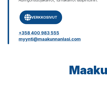
Auringonsuojakalvot, turvakalvot lasipintoihin.
VERKKOSIVUT
+358 400 983 555
myynti@maakunnanlasi.com
Maakun