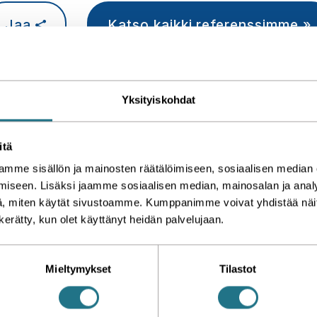
Jaa
Katso kaikki referenssimme »
Yksityiskohdat
Alumasi-runk
itä
mme sisällön ja mainosten räätälöimiseen, sosiaalisen median
iseen. Lisäksi jaamme sosiaalisen median, mainosalan ja analy
, miten käytät sivustoamme. Kumppanimme voivat yhdistää näitä t
n kerätty, kun olet käyttänyt heidän palvelujaan.
Lasiter
Mieltymykset
Tilastot