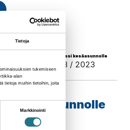
Tietoja
Lasiterassi kesäasunnolle
oratkaisu
08 / 2023
 ominaisuuksien tukemiseen
tiikka-alan
ietoja muihin tietoihin, joita
assi kesäasunnolle
Markkinointi