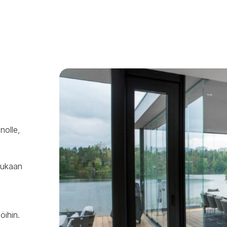
nolle,

mukaan 
ihin.
