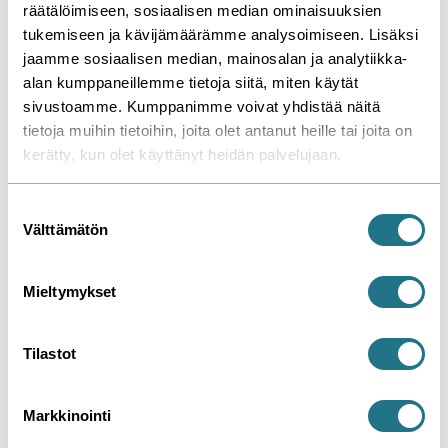
räätälöimiseen, sosiaalisen median ominaisuuksien
tukemiseen ja kävijämäärämme analysoimiseen. Lisäksi
jaamme sosiaalisen median, mainosalan ja analytiikka-
alan kumppaneillemme tietoja siitä, miten käytät
sivustoamme. Kumppanimme voivat yhdistää näitä
tietoja muihin tietoihin, joita olet antanut heille tai joita on
Uudenmaan Korjausrakentajat Oy on erikoistunut
kerätty, kun olet käyttänyt heidän palvelujaan.
julkisivujen korjauksiin.
S
Välttämätön
u
o
s
Mieltymykset
Uudenmaan
t
Korjausrakentajat Oy
u
8 / 2025
m
Tilastot
u
Yritysjärjestelyt ja -kaupat
k
Markkinointi
s