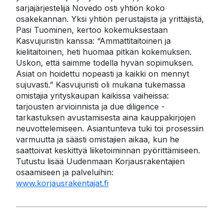
sarjajärjestelijä Novedo osti yhtiön koko 
osakekannan. Yksi yhtiön perustajista ja yrittäjistä, 
Pasi Tuominen, kertoo kokemuksestaan 
Kasvujuristin kanssa: “Ammattitaitoinen ja 
kielitaitoinen, heti huomaa pitkän kokemuksen. 
Uskon, että saimme todella hyvän sopimuksen. 
Asiat on hoidettu nopeasti ja kaikki on mennyt 
sujuvasti.” Kasvujuristi oli mukana tukemassa 
omistajia yrityskaupan kaikissa vaiheissa: 
tarjousten arvioinnista ja due diligence -
tarkastuksen avustamisesta aina kauppakirjojen 
neuvottelemiseen. Asiantunteva tuki toi prosessiin 
varmuutta ja säästi omistajien aikaa, kun he 
saattoivat keskittyä liiketoiminnan pyörittämiseen. 
Tutustu lisää Uudenmaan Korjausrakentajien 
osaamiseen ja palveluihin: 
www.korjausrakentajat.fi