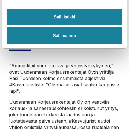
e
n
v
Ammattiapua
Salli kaikki
a
l
yrityskauppaan
i
Salli valinta
n
t
a
"Ammattitaitoinen, sujuva ja yhteistyökykyinen," 
ovat Uudenmaan Korjausrakentajat Oy:n yrittäjä 
Pasi Tuomisen kolme ensimmäistä adjektiivia 
#Kasvujuristista. "Olennaiset asiat saatiin kaupassa 
läpi".
Uudenmaan Korjausrakentajat Oy on vaativiin 
korjaus- ja saneerauskohteisiin erikoistunut yritys, 
joka tunnetaan korkeasta laadustaan ja 
luotettavasta palvelustaan. #Kasvujuristi auttoi 
yhtiön omistajia yrityskaupassa, jossa ruotsalainen 