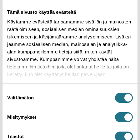
Tämä sivusto käyttää evästeitä
Käytämme evästeitä tarjoamamme sisällön ja mainosten
räätälöimiseen, sosiaalisen median ominaisuuksien
tukemiseen ja kävijämäärämme analysoimiseen. Lisäksi
jaamme sosiaalisen median, mainosalan ja analytiikka-
alan kumppaneillemme tietoja siitä, miten käytät
sivustoamme. Kumppanimme voivat yhdistää näitä
tietoja muihin tietoihin, joita olet antanut heille tai joita on
Kahden koiran häkki irrotettavalla väliseinällä ja
kerätty, kun olet käyttänyt heidän palvelujaan.
säilytyskannella
S
Välttämätön
u
o
s
Mieltymykset
t
u
m
Tilastot
Seinälle taittuvat isuin ja
bott vetolaatikko,