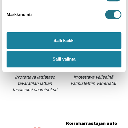
u
pöytätaso!
urakumimatto,
k
vararenkaan
Markkinointi
kuljetuspiste ja
s
sidontakiskoja
e
n
v
Salli kaikki
a
l
i
Salli valinta
n
t
Irrotettava lattiataso
Irrotettava väliseinä
a
tavaratilan lattian
valmistettiin vanerista!
tasaiseksi saamiseksi!
Koiraharrastajan auto