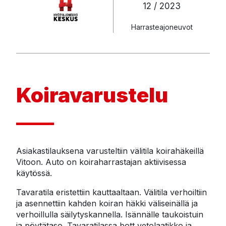
12 / 2023
Harrasteajoneuvot
Koiravarustelu
Asiakastilauksena varusteltiin välitila koirahäkeillä 
Vitoon. Auto on koiraharrastajan aktiivisessa 
käytössä.
Tavaratila eristettiin kauttaaltaan. Välitila verhoiltiin 
ja asennettiin kahden koiran häkki väliseinällä ja 
verhoillulla säilytyskannella. Isännälle taukoistuin 
ja pöytätaso. Tavaratilassa bott vetolaatikko ja 