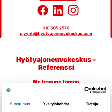
010 505 2576
myynti@hyotyajoneuvokeskus.com
Hyötyajoneuvokeskus -
Referenssi
Me teimme tämän
Jaa
Katso kaikki referenssimme »
Suostumus
Yksityiskohdat
Tietoja