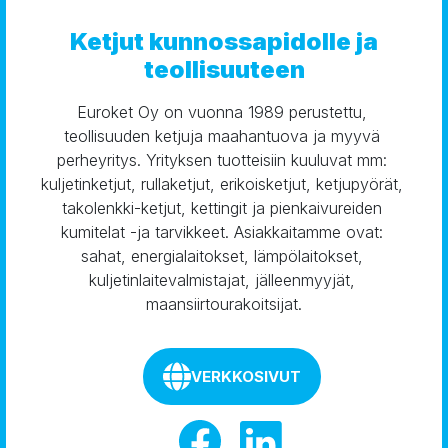
Ketjut kunnossapidolle ja
teollisuuteen
Euroket Oy on vuonna 1989 perustettu, 
teollisuuden ketjuja maahantuova ja myyvä 
perheyritys. Yrityksen tuotteisiin kuuluvat mm: 
kuljetinketjut, rullaketjut, erikoisketjut, ketjupyörät, 
takolenkki-ketjut, kettingit ja pienkaivureiden 
kumitelat -ja tarvikkeet. Asiakkaitamme ovat: 
sahat, energialaitokset, lämpölaitokset, 
kuljetinlaitevalmistajat, jälleenmyyjät, 
maansiirtourakoitsijat.
VERKKOSIVUT