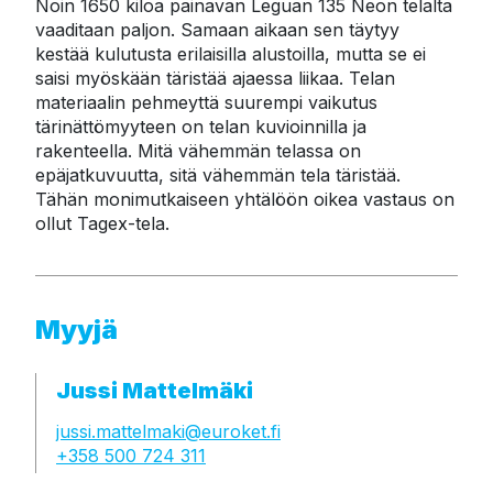
Noin 1650 kiloa painavan Leguan 135 Neon telalta 
vaaditaan paljon. Samaan aikaan sen täytyy 
kestää kulutusta erilaisilla alustoilla, mutta se ei 
saisi myöskään täristää ajaessa liikaa. Telan 
materiaalin pehmeyttä suurempi vaikutus 
tärinättömyyteen on telan kuvioinnilla ja 
rakenteella. Mitä vähemmän telassa on 
epäjatkuvuutta, sitä vähemmän tela täristää. 
Tähän monimutkaiseen yhtälöön oikea vastaus on 
ollut Tagex-tela.
Myyjä
Jussi Mattelmäki
jussi.mattelmaki@euroket.fi
+358 500 724 311