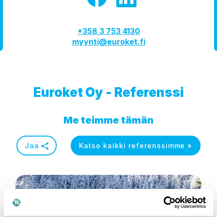
+358 3 753 4130
myynti@euroket.fi
Euroket Oy - Referenssi
Me teimme tämän
Jaa
Katso kaikki referenssimme »