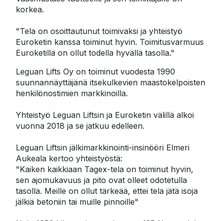
korkea.

"Tela on osoittautunut toimivaksi ja yhteistyö 
Euroketin kanssa toiminut hyvin. Toimitusvarmuus 
Euroketillä on ollut todella hyvällä tasolla."
Leguan Lifts Oy on toiminut vuodesta 1990 
suunnannäyttäjänä itsekulkevien maastokelpoisten 
henkilönostimien markkinoilla.

Yhteistyö Leguan Liftsin ja Euroketin välillä alkoi 
vuonna 2018 ja se jatkuu edelleen.

Leguan Liftsin jälkimarkkinointi-insinööri Elmeri 
Aukeala kertoo yhteistyöstä:

"Kaiken kaikkiaan Tagex-tela on toiminut hyvin, 
sen ajomukavuus ja pito ovat olleet odotetulla 
tasolla. Meille on ollut tärkeää, ettei tela jätä isoja 
jälkiä betoniin tai muille pinnoille"  
