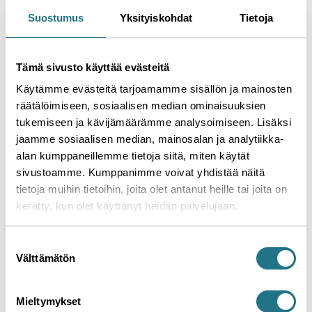
Suostumus
Yksityiskohdat
Tietoja
Tämä sivusto käyttää evästeitä
Käytämme evästeitä tarjoamamme sisällön ja mainosten
räätälöimiseen, sosiaalisen median ominaisuuksien
Kuvassa Lequan 135 Tagex kumiteloilla
tukemiseen ja kävijämäärämme analysoimiseen. Lisäksi
jaamme sosiaalisen median, mainosalan ja analytiikka-
alan kumppaneillemme tietoja siitä, miten käytät
sivustoamme. Kumppanimme voivat yhdistää näitä
tietoja muihin tietoihin, joita olet antanut heille tai joita on
kerätty, kun olet käyttänyt heidän palvelujaan.
Kumitelojen on pidettävä
S
myös rinteissä
Välttämätön
u
o
s
Mieltymykset
t