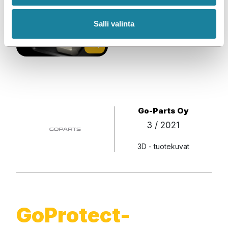
l
i
Salli valinta
n
t
a
Go-Parts Oy
3 / 2021
3D - tuotekuvat
GoProtect-