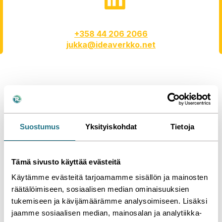
+358 44 206 2066
jukka@ideaverkko.net
.ssi - 3d-visualisointipalvelu
- Referenssi
Suostumus
Yksityiskohdat
Tietoja
Me teimme tämän
Tämä sivusto käyttää evästeitä
Jaa
Katso kaikki referenssimme »
Käytämme evästeitä tarjoamamme sisällön ja mainosten
räätälöimiseen, sosiaalisen median ominaisuuksien
tukemiseen ja kävijämäärämme analysoimiseen. Lisäksi
jaamme sosiaalisen median, mainosalan ja analytiikka-