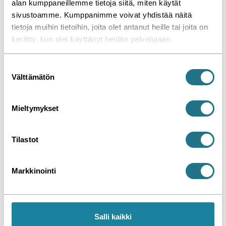
alan kumppaneillemme tietoja siitä, miten käytät
sivustoamme. Kumppanimme voivat yhdistää näitä
tietoja muihin tietoihin, joita olet antanut heille tai joita on
kerätty, kun olet käyttänyt heidän palvelujaan.
S
Välttämätön
u
o
Kampanjan pääkuva
s
Mieltymykset
t
u
m
Tilastot
u
k
Markkinointi
s
e
Kampanjaesitteen
Kampanjan
n
takasivun pääkuva
ulkotuotteiden pääkuva
v
Salli kaikki
a