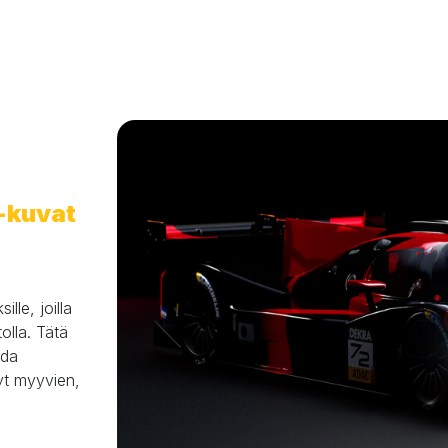
-kuvat
lle, joilla 
olla. Tätä 
ida 
yt myyvien, 