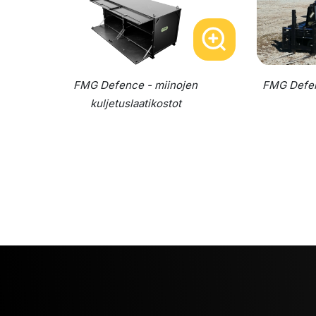
FMG Defence - miinojen
FMG Defenc
kuljetuslaatikostot