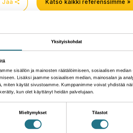
Jaa
Katso kaikki referenssimme »
Yksityiskohdat
itä
mme sisällön ja mainosten räätälöimiseen, sosiaalisen median
iseen. Lisäksi jaamme sosiaalisen median, mainosalan ja analy
, miten käytät sivustoamme. Kumppanimme voivat yhdistää näitä t
n kerätty, kun olet käyttänyt heidän palvelujaan.
Tuotteid
Mieltymykset
Tilastot