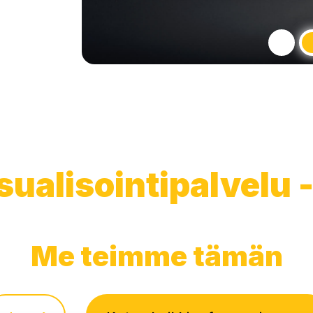
isualisointipalvelu 
Me teimme tämän