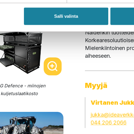
Military-sektorille 
Salli valinta
materiaalista myynn
Näidenkin tuotteiden 
Korkearesoluutioisena
Mielenkiintoinen pro
aiheeseen.
Myyjä
 Defence - miinojen
kuljetuslaatikosto
Virtanen Juk
jukka@ideaverkk
044 206 2066