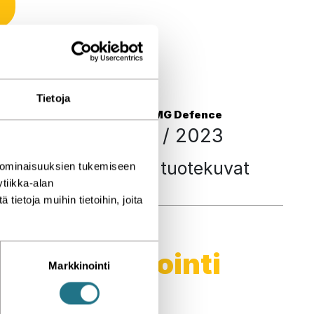
Tietoja
FMG Defence
6 / 2023
3D - tuotekuvat
 ominaisuuksien tukemiseen
tiikka-alan
ietoja muihin tietoihin, joita
en visualisointi
Markkinointi