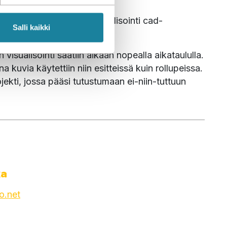
suunnattujen tuotteiden visualisointi cad-
Salli kaikki
in käyttöön.
visualisointi saatiin aikaan nopealla aikataululla. 
 kuvia käytettiin niin esitteissä kuin rollupeissa. 
jekti, jossa pääsi tutustumaan ei-niin-tuttuun 
ka
o.net