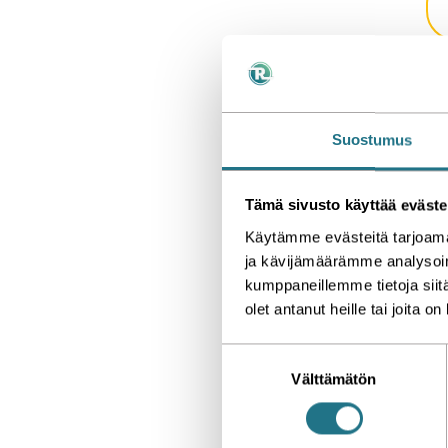
Suostumus
Tämä sivusto käyttää eväste
Käytämme evästeitä tarjoama
ja kävijämäärämme analysoim
kumppaneillemme tietoja siitä
olet antanut heille tai joita o
S
Välttämätön
u
o
s