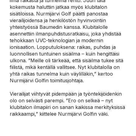
ilma raikasta ja tunnelma rento. Juuri tätä 
kokemusta haluttiin jatkaa myös klubitalon 
sisätiloissa. Nurmijärvi Golf päätti panostaa 
vierailijoidensa ja henkilöstön hyvinvointiin 
yhteistyössä Baumedin kanssa. Klubitalolle 
asennettiin ilmanpuhdistusratkaisu, joka yhdistää 
tehokkaan UVC-teknologian ja modernin 
ionisaation. Lopputuloksena: raikas, puhdas ja 
luonnollisen tuntuinen sisäilma – kuin hengittäisi 
ulkona. ”Meille oli tärkeää, että sisäilma tukee sitä 
fiilistä, mikä kentällä vallitsee. Nyt klubitalolla on 
yhtä raikas tunnelma kuin väylilläkin,” kertoo 
Nurmijärvi Golfin toimitusjohtaja.

Vierailijat viihtyvät pidempään ja työntekijöidenkin 
olo on selvästi parempi. ”Ero on selkeä – nyt 
klubitalon ilmapiiri on sanan kaikissa merkityksissä 
raikkaampi,” kiittelee Nurmijärvi Golfin väki.