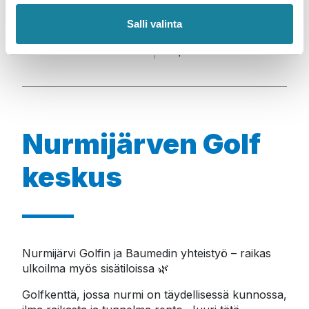
Nurmijärven Golf
l
05 / 2025
i
Salli valinta
n
Bipolaarinen ionisaatio
t
a
Nurmijärven Golf
keskus
Nurmijärvi Golfin ja Baumedin yhteistyö – raikas 
ulkoilma myös sisätiloissa 🌿
Golfkenttä, jossa nurmi on täydellisessä kunnossa, 