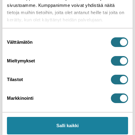
sivustoamme. Kumppanimme voivat yhdistää näitä
tietoja muihin tietoihin, joita olet antanut heille tai joita on
kerätty, kun olet käyttänyt heidän palvelujaan.
S
Välttämätön
u
o
s
Mieltymykset
t
u
m
Tilastot
u
k
Markkinointi
s
e
n
v
Salli kaikki
a