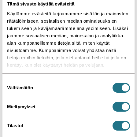
Tämä sivusto käyttää evästeitä
Käytämme evästeitä tarjoamamme sisällön ja mainosten
räätälöimiseen, sosiaalisen median ominaisuuksien
tukemiseen ja kävijämäärämme analysoimiseen. Lisäksi
jaamme sosiaalisen median, mainosalan ja analytiikka-
alan kumppaneillemme tietoja siitä, miten käytät
sivustoamme. Kumppanimme voivat yhdistää näitä
tietoja muihin tietoihin, joita olet antanut heille tai joita on
kerätty, kun olet käyttänyt heidän palvelujaan.
Mustankorkean jätekeskuksessa nyt lähes toimisto-
olosuhteet
S
Välttämätön
u
o
s
Mieltymykset
Mustankorkea Oy
t
u
04 / 2022
m
Tilastot
Bipolaarinen ionisaatio
u