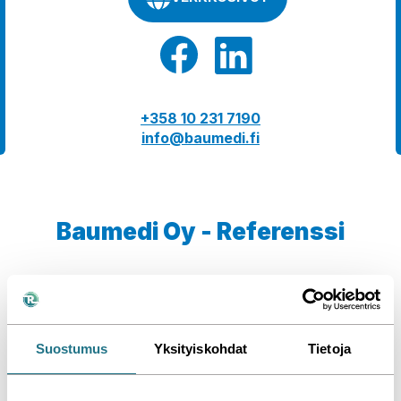
+358 10 231 7190
info@baumedi.fi
Baumedi Oy - Referenssi
Me teimme tämän
Jaa
Katso kaikki referenssimme »
Suostumus
Yksityiskohdat
Tietoja