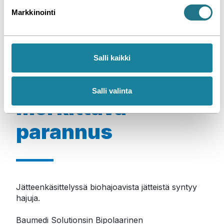
k
Markkinointi
s
e
n
Henkilöstön
v
Salli kaikki
a
työhyvinvointiin
l
i
Salli valinta
merkittävä
n
t
parannus
a
Jätteenkäsittelyssä biohajoavista jätteistä syntyy 
hajuja.

Baumedi Solutionsin Bipolaarinen 