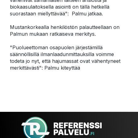
vähenivät samanlaisen laitteen ansiosta ja 
biokaasulaitoksella asiointi on tällä hetkellä 
suorastaan miellyttävää":  Palmu jatkaa.

Mustankorkealla henkilöstön palautteellaan on 
Palmun mukaan ratkaiseva merkitys.

"Puolueettoman osapuolen järjestämillä 
säännöllisillä ilmanlaadunmittauksilla voimme 
todeta jo nyt, että hajumassat ovat vähentyneet 
merkittävästi": Palmu kiteyttää