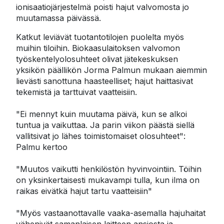
ionisaatiojärjestelmä poisti hajut valvomosta jo 
muutamassa päivässä.
Katkut leviävät tuotantotilojen puolelta myös 
muihin tiloihin. Biokaasulaitoksen valvomon 
työskentelyolosuhteet olivat jätekeskuksen 
yksikön päällikön Jorma Palmun mukaan aiemmin 
lievästi sanottuna haasteelliset; hajut haittasivat 
tekemistä ja tarttuivat vaatteisiin.

"Ei mennyt kuin muutama päivä, kun se alkoi 
tuntua ja vaikuttaa. Ja parin viikon päästä siellä 
vallitsivat jo lähes toimistomaiset olosuhteet": 
Palmu kertoo

"Muutos vaikutti henkilöstön hyvinvointiin. Töihin 
on yksinkertaisesti mukavampi tulla, kun ilma on 
raikas eivätkä hajut tartu vaatteisiin"

"Myös vastaanottavalle vaaka-asemalla hajuhaitat 